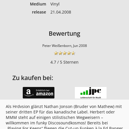
Medium
Vinyl
release
21.04.2008
Bewertung
Peter Weißenborn, Jun 2008
4.7 / 5 Sternen
Zu kaufen bei:
Als Hrdvsion glänzt Nathan Jonson (Bruder von Mathew) mit
seiner dritten EP für das kanadische Label. Herbert oder
MMM steht auf einigen stilistischen Wegweisern –
willkommen im funky Discosoundkosmos! Bereits bei
„Playing For Keeps“ fliegen die Cut-up Funken à la Ed Banger