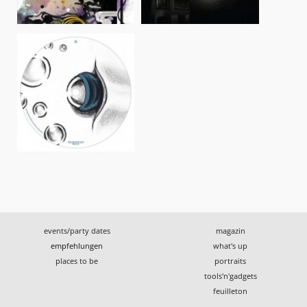
events/party dates
magazin
empfehlungen
what's up
places to be
portraits
tools'n'gadgets
feuilleton