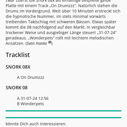
zwar zuerst die Snork 08x als einseitige bespielte gelbe
Platte mit einem Track „On Drumzzz“. Natürlich stehen die
Drums im Vordergrund. Weit über 10 Minuten erstreckt sich
die hypnotische Nummer, im stets minimal vorwärts
treibenden Taktschlag mit schweren Bässen. Etwas später
kommt die 08 nachfolgend auf den Markt. In vergleichbar
trockener Weise und ausgiebiger Länge steuert „31-07-24“
geradeaus. „Wonderpets“ rollt mit leichtem melodischen
Ansätzen. (
Sven Hanke
)
Tracklist
SNORK 08X
A On Drumzzz
SNORK 08
A 31-07-24 12:56
B Wonderpets
könnte Dich auch interessieren: