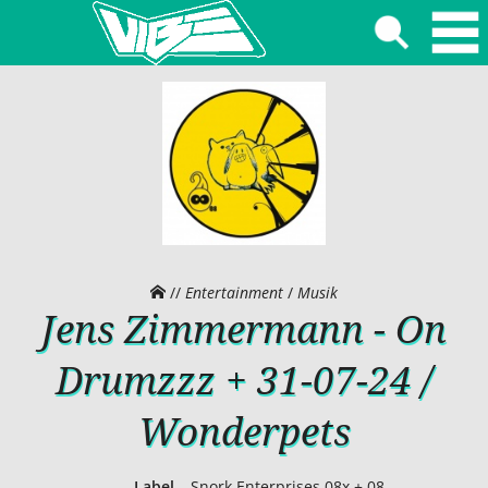
//
Entertainment
/
Musik
Jens Zimmermann - On
Drumzzz + 31-07-24 /
Wonderpets
Label
Snork Enterprises 08x + 08