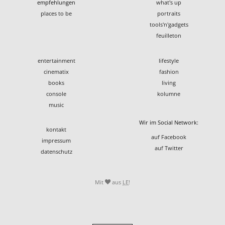
empfehlungen
what's up
places to be
portraits
tools'n'gadgets
feuilleton
entertainment
lifestyle
cinematix
fashion
books
living
console
kolumne
music
Wir im Social Network:
kontakt
auf Facebook
impressum
auf Twitter
datenschutz
Mit
aus
LE
!