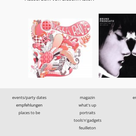
events/party dates
magazin
e
empfehlungen
what's up
places to be
portraits
tools'n'gadgets
feuilleton