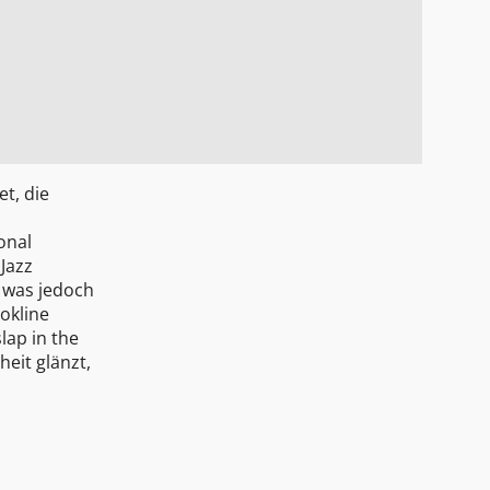
t, die
onal
Jazz
, was jedoch
okline
lap in the
eit glänzt,