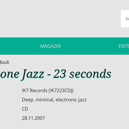
MAGAZIN
ENT
usik
one Jazz - 23 seconds
!K7 Records (!K7223CDJ)
Deep, minimal, electronic jazz
CD
28.11.2007