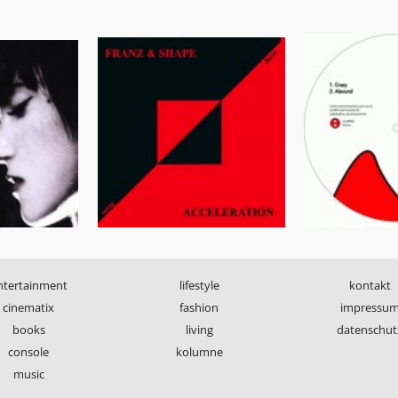
ntertainment
lifestyle
kontakt
cinematix
fashion
impressu
books
living
datenschut
console
kolumne
music