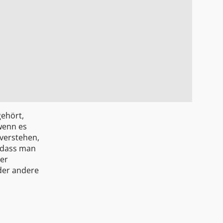
gehört,
wenn es
 verstehen,
o dass man
ger
der andere