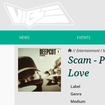
NEWS
EVENTS
//
Entertainment
/
M
Scam - P
Love
Label
Genre
Medium