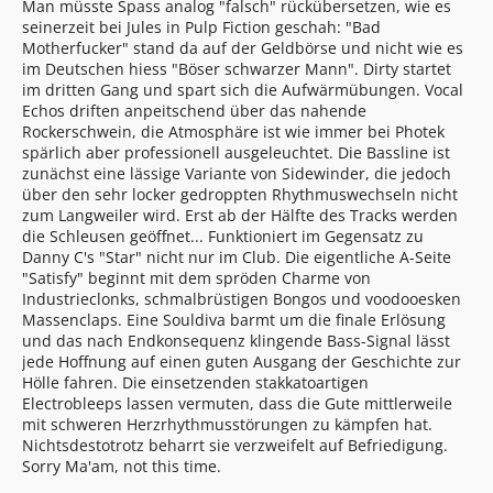
Man müsste Spass analog "falsch" rückübersetzen, wie es
seinerzeit bei Jules in Pulp Fiction geschah: "Bad
Motherfucker" stand da auf der Geldbörse und nicht wie es
im Deutschen hiess "Böser schwarzer Mann". Dirty startet
im dritten Gang und spart sich die Aufwärmübungen. Vocal
Echos driften anpeitschend über das nahende
Rockerschwein, die Atmosphäre ist wie immer bei Photek
spärlich aber professionell ausgeleuchtet. Die Bassline ist
zunächst eine lässige Variante von Sidewinder, die jedoch
über den sehr locker gedroppten Rhythmuswechseln nicht
zum Langweiler wird. Erst ab der Hälfte des Tracks werden
die Schleusen geöffnet... Funktioniert im Gegensatz zu
Danny C's "Star" nicht nur im Club. Die eigentliche A-Seite
"Satisfy" beginnt mit dem spröden Charme von
Industrieclonks, schmalbrüstigen Bongos und voodooesken
Massenclaps. Eine Souldiva barmt um die finale Erlösung
und das nach Endkonsequenz klingende Bass-Signal lässt
jede Hoffnung auf einen guten Ausgang der Geschichte zur
Hölle fahren. Die einsetzenden stakkatoartigen
Electrobleeps lassen vermuten, dass die Gute mittlerweile
mit schweren Herzrhythmusstörungen zu kämpfen hat.
Nichtsdestotrotz beharrt sie verzweifelt auf Befriedigung.
Sorry Ma'am, not this time.