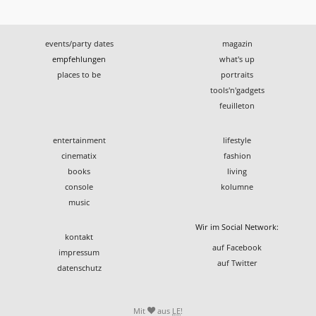
events/party dates
magazin
empfehlungen
what's up
places to be
portraits
tools'n'gadgets
feuilleton
entertainment
lifestyle
cinematix
fashion
books
living
console
kolumne
music
Wir im Social Network:
kontakt
auf Facebook
impressum
auf Twitter
datenschutz
Mit
aus
LE
!