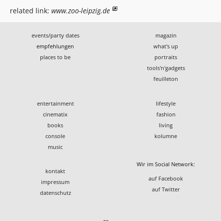
related link:
www.zoo-leipzig.de
events/party dates
magazin
empfehlungen
what's up
places to be
portraits
tools'n'gadgets
feuilleton
entertainment
lifestyle
cinematix
fashion
books
living
console
kolumne
music
Wir im Social Network:
kontakt
auf Facebook
impressum
auf Twitter
datenschutz