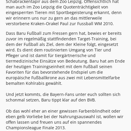
Schabrackentapir aus dem Zoo Leipzig. Offensichtlich hat
man auch im Zoo Leipzig die Quotenträchtigkeit von
eingesperrten Tieren mit Sportbegeisterung erkannt, denn
wir erinnern uns nur zu gern an das mittlerweile
verstorbene Kraken-Orakel Paul zur Fussball WM 2010.
Dass Baru Fußball zum Fressen gern hat, bewies er bereits
zuvor im regelmäßig stattfindenden Target-Training, bei
dem der Fußball als Ziel, dem der Kleine folgt, eingesetzt
wird. Es dient dem routinierten Umgang von Tier und
Pfleger und ist damit für tiergärtnerische und
tiermedizinische Einsätze von Bedeutung. Baru hat am Ende
der heutigen Trainingseinheit mit dem Fußball seinen
Favoriten für das bevorstehende Endspiel um die
europäische Fußballkrone aus zwei mit Lebensmittelfarbe
bemalten Kohlrabis gewählt.
Und jetzt kommts, die Bayern-Fans unter euch sollten sich
schonmal setzen, Baru tippt klar auf den BVB.
Ob das wohl eher an einer gewissen Farbenblindheit oder
eben gelb Vorliebe bei der Nahrungsauswahl ist, wollen wir
offen lassen und freuen uns auf ein spannendes
Championsleague Finale 2013.