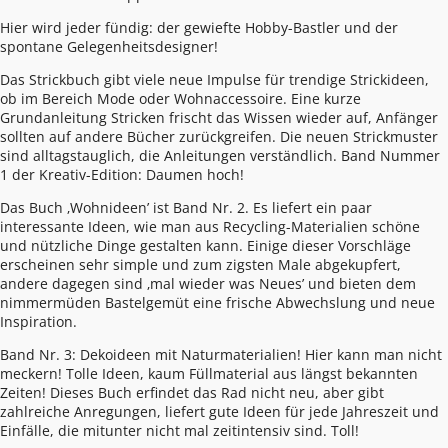
Hier wird jeder fündig: der gewiefte Hobby-Bastler und der
spontane Gelegenheitsdesigner!
Das Strickbuch gibt viele neue Impulse für trendige Strickideen,
ob im Bereich Mode oder Wohnaccessoire. Eine kurze
Grundanleitung Stricken frischt das Wissen wieder auf, Anfänger
sollten auf andere Bücher zurückgreifen. Die neuen Strickmuster
sind alltagstauglich, die Anleitungen verständlich. Band Nummer
1 der Kreativ-Edition: Daumen hoch!
Das Buch ‚Wohnideen’ ist Band Nr. 2. Es liefert ein paar
interessante Ideen, wie man aus Recycling-Materialien schöne
und nützliche Dinge gestalten kann. Einige dieser Vorschläge
erscheinen sehr simple und zum zigsten Male abgekupfert,
andere dagegen sind ‚mal wieder was Neues’ und bieten dem
nimmermüden Bastelgemüt eine frische Abwechslung und neue
Inspiration.
Band Nr. 3: Dekoideen mit Naturmaterialien! Hier kann man nicht
meckern! Tolle Ideen, kaum Füllmaterial aus längst bekannten
Zeiten! Dieses Buch erfindet das Rad nicht neu, aber gibt
zahlreiche Anregungen, liefert gute Ideen für jede Jahreszeit und
Einfälle, die mitunter nicht mal zeitintensiv sind. Toll!