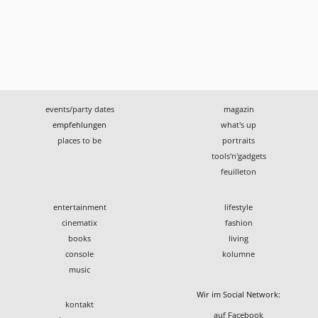
events/party dates
magazin
empfehlungen
what's up
places to be
portraits
tools'n'gadgets
feuilleton
entertainment
lifestyle
cinematix
fashion
books
living
console
kolumne
music
Wir im Social Network:
kontakt
auf Facebook