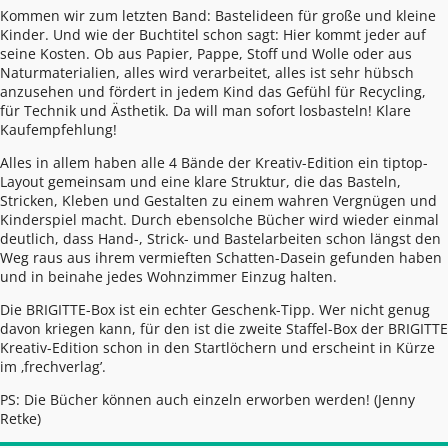
Kommen wir zum letzten Band: Bastelideen für große und kleine
Kinder. Und wie der Buchtitel schon sagt: Hier kommt jeder auf
seine Kosten. Ob aus Papier, Pappe, Stoff und Wolle oder aus
Naturmaterialien, alles wird verarbeitet, alles ist sehr hübsch
anzusehen und fördert in jedem Kind das Gefühl für Recycling,
für Technik und Ästhetik. Da will man sofort losbasteln! Klare
Kaufempfehlung!
Alles in allem haben alle 4 Bände der Kreativ-Edition ein tiptop-
Layout gemeinsam und eine klare Struktur, die das Basteln,
Stricken, Kleben und Gestalten zu einem wahren Vergnügen und
Kinderspiel macht. Durch ebensolche Bücher wird wieder einmal
deutlich, dass Hand-, Strick- und Bastelarbeiten schon längst den
Weg raus aus ihrem vermieften Schatten-Dasein gefunden haben
und in beinahe jedes Wohnzimmer Einzug halten.
Die BRIGITTE-Box ist ein echter Geschenk-Tipp. Wer nicht genug
davon kriegen kann, für den ist die zweite Staffel-Box der BRIGITTE
Kreativ-Edition schon in den Startlöchern und erscheint in Kürze
im ‚frechverlag’.
PS: Die Bücher können auch einzeln erworben werden! (
Jenny
Retke
)