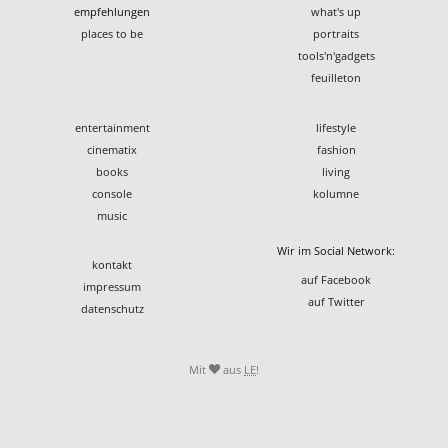
empfehlungen
what's up
places to be
portraits
tools'n'gadgets
feuilleton
entertainment
lifestyle
cinematix
fashion
books
living
console
kolumne
music
Wir im Social Network:
kontakt
auf Facebook
impressum
auf Twitter
datenschutz
Mit
aus
LE
!