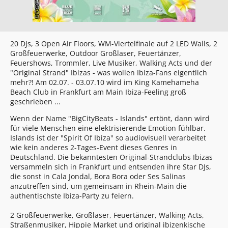
20 DJs, 3 Open Air Floors, WM-Viertelfinale auf 2 LED Walls, 2
Großfeuerwerke, Outdoor Großlaser, Feuertänzer,
Feuershows, Trommler, Live Musiker, Walking Acts und der
"Original Strand" Ibizas - was wollen Ibiza-Fans eigentlich
mehr?! Am 02.07. - 03.07.10 wird im King Kamehameha
Beach Club in Frankfurt am Main Ibiza-Feeling groß
geschrieben ...
Wenn der Name "BigCityBeats - Islands" ertönt, dann wird
für viele Menschen eine elektrisierende Emotion fühlbar.
Islands ist der "Spirit Of Ibiza" so audiovisuell verarbeitet
wie kein anderes 2-Tages-Event dieses Genres in
Deutschland. Die bekanntesten Original-Strandclubs Ibizas
versammeln sich in Frankfurt und entsenden ihre Star DJs,
die sonst in Cala Jondal, Bora Bora oder Ses Salinas
anzutreffen sind, um gemeinsam in Rhein-Main die
authentischste Ibiza-Party zu feiern.
2 Großfeuerwerke, Großlaser, Feuertänzer, Walking Acts,
Straßenmusiker, Hippie Market und original ibizenkische